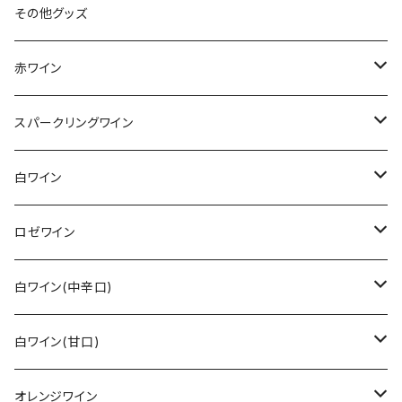
その他グッズ
赤ワイン
その他赤ワイン
スパークリングワイン
カベルネ・ソーヴィニョン
シュペートブルグンダー(ピノ・ノワール)
ロゼゼクト
白ワイン
トロリンガー
バーデン
レンベルガー
白ゼクト
リースリング
ロゼワイン
その他
ラインガウ
ヴュルテンベルク
バーデン
モーゼル
トロリンガー
ジルヴァーナー
その他
白ワイン(中辛口)
ヴュルテンベルク
モーゼル
ラインガウ
ヴュルテンベルク
フランケン
プファルツ
ドルンフェルダー
その他白ワイン
シュペートブルグンダー(ピノ・ノワール)
リースリング
白ワイン(甘口)
モーゼル
プファルツ
ラインヘッセン
ザーレ・ウンストルート
モーゼル
ザーレ・ウンストルート
プファルツ
モーゼル
モーゼル
ヴァイスブルグンダー
ショイレーベ
リースリング
オレンジワイン