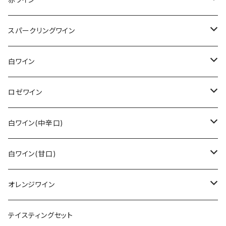
その他赤ワイン
スパークリングワイン
カベルネ・ソーヴィニョン
シュペートブルグンダー(ピノ・ノワール)
ロゼゼクト
白ワイン
トロリンガー
バーデン
レンベルガー
白ゼクト
リースリング
ロゼワイン
その他
ラインガウ
ヴュルテンベルク
バーデン
モーゼル
トロリンガー
ジルヴァーナー
その他
白ワイン(中辛口)
ヴュルテンベルク
モーゼル
ラインガウ
ヴュルテンベルク
フランケン
プファルツ
ドルンフェルダー
その他白ワイン
シュペートブルグンダー(ピノ・ノワール)
リースリング
白ワイン(甘口)
モーゼル
プファルツ
ラインヘッセン
ザーレ・ウンストルート
モーゼル
ザーレ・ウンストルート
プファルツ
モーゼル
モーゼル
ヴァイスブルグンダー
ショイレーベ
リースリング
オレンジワイン
アール
ラインヘッセン
プファルツ
ラインヘッセン
ラインヘッセン
ラインヘッセン
モーゼル
フランケン
モーゼル
グラウブルグンダー
バフース
その他
その他
テイスティングセット