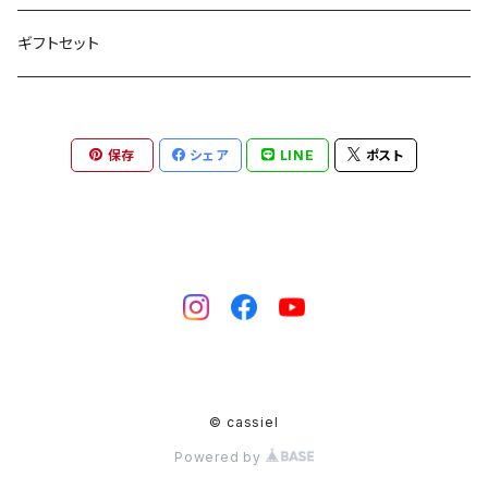
プファルツ
ミッテルライン
ザーレ・ウンストルート
ヴュルテンベルク
プファルツ
ラインガウ
バーデン
フランケン
プファルツ
プファルツ
シャルドネ
キュヴェ(ブレンド)
ヴュルツァー
リースリング
ギフトセット
ラインヘッセン
ラインガウ
ヴュルテンベルク
ザーレ・ウンストルート
ラインヘッセン
プファルツ
バーデン
ナーエ
ナーエ
モーゼル
ミュラー・トゥルガウ
ショイレーベ
保存
シェア
LINE
ポスト
バーデン
ミッテルライン
プファルツ
フランケン
ナーエ
ソーヴィニヨン・ブラン
ラインヘッセン
ラインヘッセン
ラインヘッセン
バーデン
プファルツ
ショイレーベ
フランケン
ナーエ
バーデン
フランケン
© cassiel
Powered by