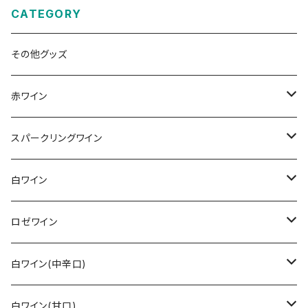
CATEGORY
その他グッズ
赤ワイン
その他赤ワイン
スパークリングワイン
カベルネ・ソーヴィニョン
シュペートブルグンダー(ピノ・ノワール)
ロゼゼクト
白ワイン
トロリンガー
バーデン
レンベルガー
白ゼクト
リースリング
ロゼワイン
その他
ラインガウ
ヴュルテンベルク
バーデン
モーゼル
トロリンガー
ジルヴァーナー
その他
白ワイン(中辛口)
ヴュルテンベルク
モーゼル
ラインガウ
ヴュルテンベルク
フランケン
プファルツ
ドルンフェルダー
その他白ワイン
シュペートブルグンダー(ピノ・ノワール)
リースリング
白ワイン(甘口)