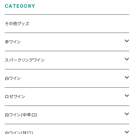
CATEGORY
その他グッズ
赤ワイン
その他赤ワイン
スパークリングワイン
カベルネ・ソーヴィニョン
シュペートブルグンダー(ピノ・ノワール)
ロゼゼクト
白ワイン
トロリンガー
バーデン
レンベルガー
白ゼクト
リースリング
ロゼワイン
その他
ラインガウ
ヴュルテンベルク
バーデン
モーゼル
トロリンガー
ジルヴァーナー
その他
白ワイン(中辛口)
ヴュルテンベルク
モーゼル
ラインガウ
ヴュルテンベルク
フランケン
プファルツ
ドルンフェルダー
その他白ワイン
シュペートブルグンダー(ピノ・ノワール)
リースリング
白ワイン(甘口)