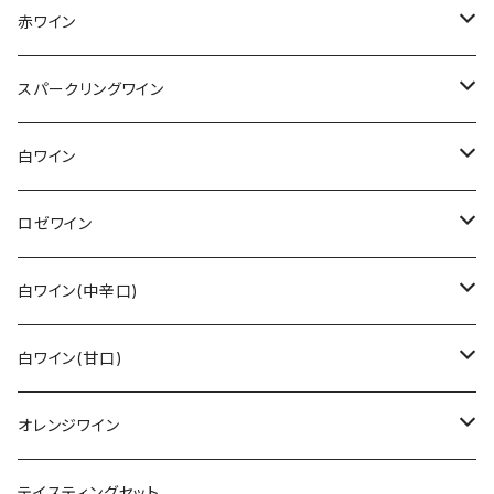
赤ワイン
その他赤ワイン
スパークリングワイン
カベルネ・ソーヴィニョン
シュペートブルグンダー(ピノ・ノワール)
ロゼゼクト
白ワイン
トロリンガー
バーデン
レンベルガー
白ゼクト
リースリング
ロゼワイン
その他
ラインガウ
ヴュルテンベルク
バーデン
モーゼル
トロリンガー
ジルヴァーナー
その他
白ワイン(中辛口)
ヴュルテンベルク
モーゼル
ラインガウ
ヴュルテンベルク
フランケン
プファルツ
ドルンフェルダー
その他白ワイン
シュペートブルグンダー(ピノ・ノワール)
リースリング
白ワイン(甘口)
モーゼル
プファルツ
ラインヘッセン
ザーレ・ウンストルート
モーゼル
ザーレ・ウンストルート
プファルツ
モーゼル
モーゼル
ヴァイスブルグンダー
ショイレーベ
リースリング
オレンジワイン
アール
ラインヘッセン
プファルツ
ラインヘッセン
ラインヘッセン
ラインヘッセン
モーゼル
フランケン
モーゼル
グラウブルグンダー
バフース
その他
その他
テイスティングセット