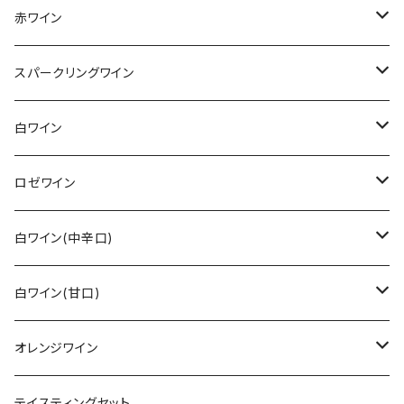
赤ワイン
その他赤ワイン
スパークリングワイン
カベルネ・ソーヴィニョン
シュペートブルグンダー(ピノ・ノワール)
ロゼゼクト
白ワイン
トロリンガー
バーデン
レンベルガー
白ゼクト
リースリング
ロゼワイン
その他
ラインガウ
ヴュルテンベルク
バーデン
モーゼル
トロリンガー
ジルヴァーナー
その他
白ワイン(中辛口)
ヴュルテンベルク
モーゼル
ラインガウ
ヴュルテンベルク
フランケン
プファルツ
ドルンフェルダー
その他白ワイン
シュペートブルグンダー(ピノ・ノワール)
リースリング
白ワイン(甘口)
モーゼル
プファルツ
ラインヘッセン
ザーレ・ウンストルート
モーゼル
ザーレ・ウンストルート
プファルツ
モーゼル
モーゼル
ヴァイスブルグンダー
ショイレーベ
リースリング
オレンジワイン
アール
ラインヘッセン
プファルツ
ラインヘッセン
ラインヘッセン
ラインヘッセン
モーゼル
フランケン
モーゼル
グラウブルグンダー
バフース
その他
その他
テイスティングセット