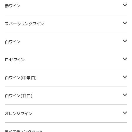
赤ワイン
その他赤ワイン
スパークリングワイン
カベルネ・ソーヴィニョン
シュペートブルグンダー(ピノ・ノワール)
ロゼゼクト
白ワイン
トロリンガー
バーデン
レンベルガー
白ゼクト
リースリング
ロゼワイン
その他
ラインガウ
ヴュルテンベルク
バーデン
モーゼル
トロリンガー
ジルヴァーナー
その他
白ワイン(中辛口)
ヴュルテンベルク
モーゼル
ラインガウ
ヴュルテンベルク
フランケン
プファルツ
ドルンフェルダー
その他白ワイン
シュペートブルグンダー(ピノ・ノワール)
リースリング
白ワイン(甘口)
モーゼル
プファルツ
ラインヘッセン
ザーレ・ウンストルート
モーゼル
ザーレ・ウンストルート
プファルツ
モーゼル
モーゼル
ヴァイスブルグンダー
ショイレーベ
リースリング
オレンジワイン
アール
ラインヘッセン
プファルツ
ラインヘッセン
ラインヘッセン
ラインヘッセン
モーゼル
フランケン
モーゼル
グラウブルグンダー
バフース
その他
その他
テイスティングセット