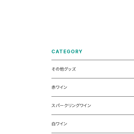
CATEGORY
その他グッズ
赤ワイン
その他赤ワイン
スパークリングワイン
カベルネ・ソーヴィニョン
シュペートブルグンダー(ピノ・ノワール)
ロゼゼクト
白ワイン