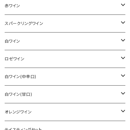
赤ワイン
その他赤ワイン
スパークリングワイン
カベルネ・ソーヴィニョン
シュペートブルグンダー(ピノ・ノワール)
ロゼゼクト
白ワイン
トロリンガー
バーデン
レンベルガー
白ゼクト
リースリング
ロゼワイン
その他
ラインガウ
ヴュルテンベルク
バーデン
モーゼル
トロリンガー
ジルヴァーナー
その他
白ワイン(中辛口)
ヴュルテンベルク
モーゼル
ラインガウ
ヴュルテンベルク
フランケン
プファルツ
ドルンフェルダー
その他白ワイン
シュペートブルグンダー(ピノ・ノワール)
リースリング
白ワイン(甘口)
モーゼル
プファルツ
ラインヘッセン
ザーレ・ウンストルート
モーゼル
ザーレ・ウンストルート
プファルツ
モーゼル
モーゼル
ヴァイスブルグンダー
ショイレーベ
リースリング
オレンジワイン
アール
ラインヘッセン
プファルツ
ラインヘッセン
ラインヘッセン
ラインヘッセン
モーゼル
フランケン
モーゼル
グラウブルグンダー
バフース
その他
その他
テイスティングセット