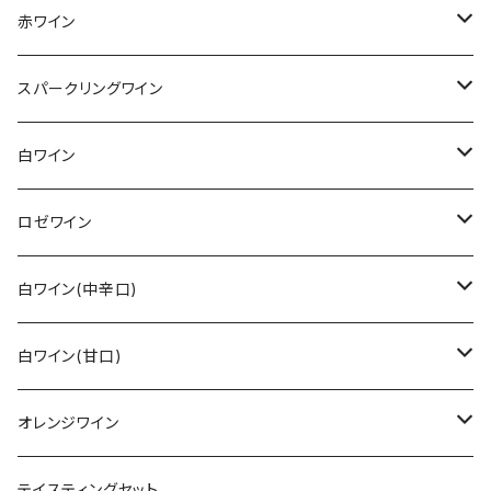
赤ワイン
その他赤ワイン
スパークリングワイン
カベルネ・ソーヴィニョン
シュペートブルグンダー(ピノ・ノワール)
ロゼゼクト
白ワイン
トロリンガー
バーデン
レンベルガー
白ゼクト
リースリング
ロゼワイン
その他
ラインガウ
ヴュルテンベルク
バーデン
モーゼル
トロリンガー
ジルヴァーナー
その他
白ワイン(中辛口)
ヴュルテンベルク
モーゼル
ラインガウ
ヴュルテンベルク
フランケン
プファルツ
ドルンフェルダー
その他白ワイン
シュペートブルグンダー(ピノ・ノワール)
リースリング
白ワイン(甘口)
モーゼル
プファルツ
ラインヘッセン
ザーレ・ウンストルート
モーゼル
ザーレ・ウンストルート
プファルツ
モーゼル
モーゼル
ヴァイスブルグンダー
ショイレーベ
リースリング
オレンジワイン
アール
ラインヘッセン
プファルツ
ラインヘッセン
ラインヘッセン
ラインヘッセン
モーゼル
フランケン
モーゼル
グラウブルグンダー
バフース
その他
その他
テイスティングセット