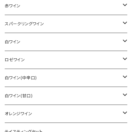
赤ワイン
その他赤ワイン
スパークリングワイン
カベルネ・ソーヴィニョン
シュペートブルグンダー(ピノ・ノワール)
ロゼゼクト
白ワイン
トロリンガー
バーデン
レンベルガー
白ゼクト
リースリング
ロゼワイン
その他
ラインガウ
ヴュルテンベルク
バーデン
モーゼル
トロリンガー
ジルヴァーナー
その他
白ワイン(中辛口)
ヴュルテンベルク
モーゼル
ラインガウ
ヴュルテンベルク
フランケン
プファルツ
ドルンフェルダー
その他白ワイン
シュペートブルグンダー(ピノ・ノワール)
リースリング
白ワイン(甘口)
モーゼル
プファルツ
ラインヘッセン
ザーレ・ウンストルート
モーゼル
ザーレ・ウンストルート
プファルツ
モーゼル
モーゼル
ヴァイスブルグンダー
ショイレーベ
リースリング
オレンジワイン
アール
ラインヘッセン
プファルツ
ラインヘッセン
ラインヘッセン
ラインヘッセン
モーゼル
フランケン
モーゼル
グラウブルグンダー
バフース
その他
その他
テイスティングセット