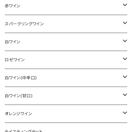
赤ワイン
その他赤ワイン
スパークリングワイン
カベルネ・ソーヴィニョン
シュペートブルグンダー(ピノ・ノワール)
ロゼゼクト
白ワイン
トロリンガー
バーデン
レンベルガー
白ゼクト
リースリング
ロゼワイン
その他
ラインガウ
ヴュルテンベルク
バーデン
モーゼル
トロリンガー
ジルヴァーナー
その他
白ワイン(中辛口)
ヴュルテンベルク
モーゼル
ラインガウ
ヴュルテンベルク
フランケン
プファルツ
ドルンフェルダー
その他白ワイン
シュペートブルグンダー(ピノ・ノワール)
リースリング
白ワイン(甘口)
モーゼル
プファルツ
ラインヘッセン
ザーレ・ウンストルート
モーゼル
ザーレ・ウンストルート
プファルツ
モーゼル
モーゼル
ヴァイスブルグンダー
ショイレーベ
リースリング
オレンジワイン
アール
ラインヘッセン
プファルツ
ラインヘッセン
ラインヘッセン
ラインヘッセン
モーゼル
フランケン
モーゼル
グラウブルグンダー
バフース
その他
その他
テイスティングセット