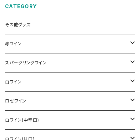
CATEGORY
その他グッズ
赤ワイン
その他赤ワイン
スパークリングワイン
カベルネ・ソーヴィニョン
シュペートブルグンダー(ピノ・ノワール)
ロゼゼクト
白ワイン
トロリンガー
バーデン
レンベルガー
白ゼクト
リースリング
ロゼワイン
その他
ラインガウ
ヴュルテンベルク
バーデン
モーゼル
トロリンガー
ジルヴァーナー
その他
白ワイン(中辛口)
ヴュルテンベルク
モーゼル
ラインガウ
ヴュルテンベルク
フランケン
プファルツ
ドルンフェルダー
その他白ワイン
シュペートブルグンダー(ピノ・ノワール)
リースリング
白ワイン(甘口)