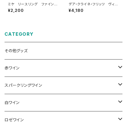
ミケ リースリング ファインヘ
デア・クライネ・フリッツ ヴィル
ルプ 2021
トヴァイン ヴァイス 2022
¥2,200
¥4,180
CATEGORY
その他グッズ
赤ワイン
その他赤ワイン
スパークリングワイン
カベルネ・ソーヴィニョン
シュペートブルグンダー(ピノ・ノワール)
ロゼゼクト
白ワイン
トロリンガー
バーデン
レンベルガー
白ゼクト
リースリング
ロゼワイン